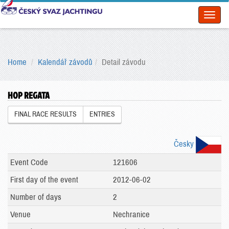
Toggl
naviga
Home
Kalendář závodů
Detail závodu
HOP REGATA
FINAL RACE RESULTS
ENTRIES
Česky
Event Code
121606
First day of the event
2012-06-02
Number of days
2
Venue
Nechranice