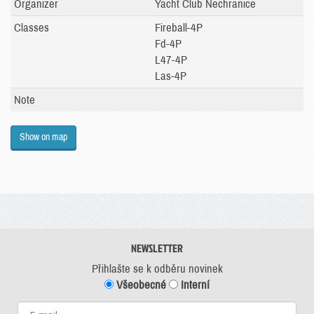
Organizer
Yacht Club Nechranice
Classes
Fireball-4P
Fd-4P
L47-4P
Las-4P
Note
Show on map
NEWSLETTER
Přihlašte se k odběru novinek
Všeobecné
Interní