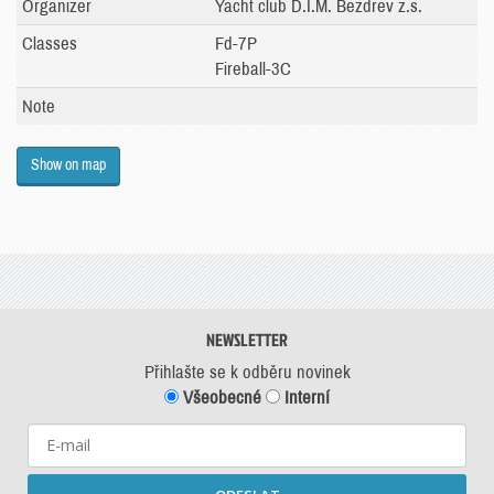
Organizer
Yacht club D.I.M. Bezdrev z.s.
Classes
Fd-7P
Fireball-3C
Note
Show on map
NEWSLETTER
Přihlašte se k odběru novinek
Všeobecné
Interní