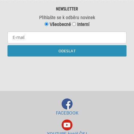
NEWSLETTER
Přihlašte se k odběru novinek
Všeobecné
Interní
ODESLAT
Starší newslettery ke stažení
FACEBOOK
YOUTUBE kanál ČSJ