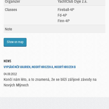
Organizer
YachtClub Dyje z.s.
Classes
Fireball-4P
Fd-4P
Finn-4P
Note
Show on map
NEWS
VYPSÁNÍ MČR VAURIEN, MODRÝ HROZEN A, MODRÝ HROZEN B
04.09.2012
Končí nám léto, a to znamená, že se blíží zářijové závody na
Nových Mlýnech