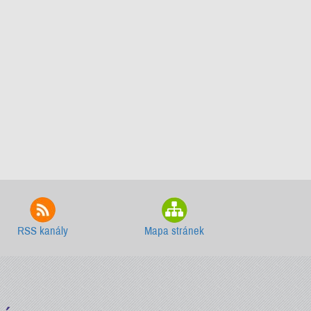
RSS kanály
Mapa stránek