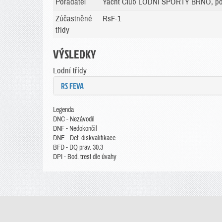
Pořadatel
Yacht Club LODNÍ SPORTY BRNO, po
Zúčastněné
RsF-1
třídy
VÝSLEDKY
Lodní třídy
RS FEVA
Legenda
DNC - Nezávodil
DNF - Nedokončil
DNE - Def. diskvalifikace
BFD - DQ prav. 30.3
DPI - Bod. trest dle úvahy