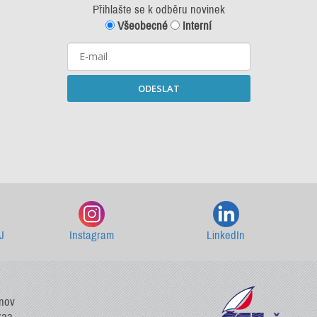
Přihlašte se k odběru novinek
Všeobecné
Interní
ODESLAT
Starší newslettery ke stažení
J
Instagram
LinkedIn
vnov