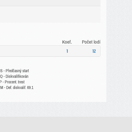
Koef.
Počet lodí
1
12
S - Předčasný start
Q - Diskvalifikován
 - Procent. trest
 - Def. diskvalif. 69.1