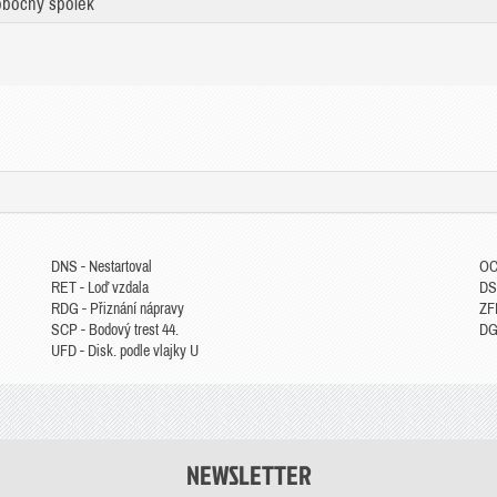
bočný spolek
DNS - Nestartoval
OC
RET - Loď vzdala
DS
RDG - Přiznání nápravy
ZFP
SCP - Bodový trest 44.
DGM
UFD - Disk. podle vlajky U
NEWSLETTER