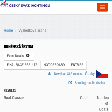
Toggl
naviga
Home
Výsledková listina
BRNĚNSKÁ ŠESTKA
Event Details
FINAL RACE RESULTS
NOTICEBOARD
ENTRIES
Česky
Download XLS results
Scrolling results display
RESULTS
Boat Classes
Coeff.
Number
of
Boats