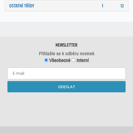
OSTATNÍ TŘÍDY
1
12
NEWSLETTER
Přihlašte se k odběru novinek
Všeobecné
Interní
ODESLAT
Starší newslettery ke stažení