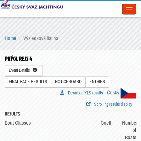
Toggl
naviga
Home
Výsledková listina
PRÝGL REJS 4
Event Details
FINAL RACE RESULTS
NOTICEBOARD
ENTRIES
Česky
Download XLS results
Scrolling results display
RESULTS
Boat Classes
Coeff.
Number
of
Boats