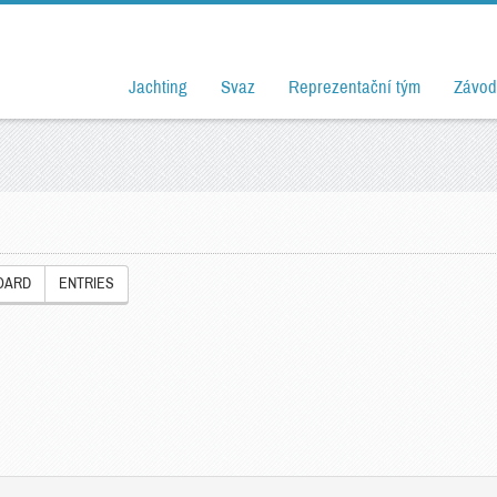
Jachting
Svaz
Reprezentační tým
Závod
OARD
ENTRIES