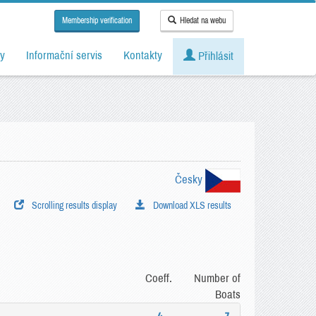
Membership verification
Hledat na webu
y
Informační servis
Kontakty
Přihlásit
Česky
Scrolling results display
Download XLS results
Coeff.
Number of
Boats