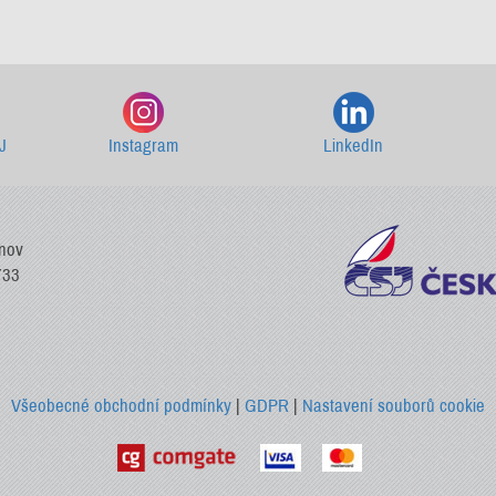
Starší newslettery ke stažení
J
Instagram
LinkedIn
vnov
733
Všeobecné obchodní podmínky
|
GDPR
|
Nastavení souborů cookie