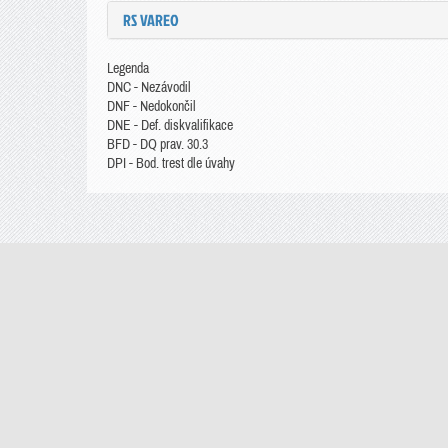
RS VAREO
Legenda
DNC - Nezávodil
DNF - Nedokončil
DNE - Def. diskvalifikace
BFD - DQ prav. 30.3
DPI - Bod. trest dle úvahy