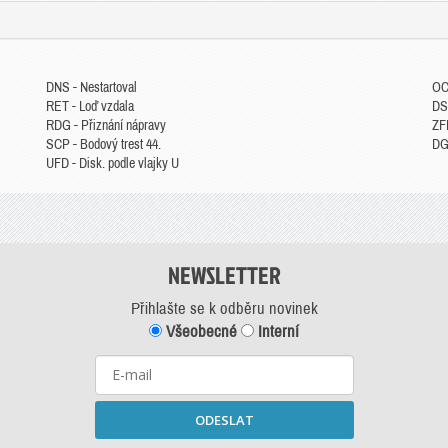
DNS - Nestartoval
OC
RET - Loď vzdala
DS
RDG - Přiznání nápravy
ZFP
SCP - Bodový trest 44.
DGM
UFD - Disk. podle vlajky U
NEWSLETTER
Přihlašte se k odběru novinek
Všeobecné
Interní
ODESLAT