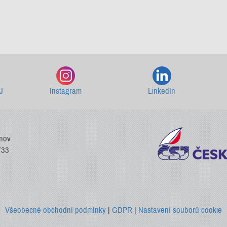
Starší newslettery ke stažení
J
Instagram
LinkedIn
vnov
733
Všeobecné obchodní podmínky
|
GDPR
|
Nastavení souborů cookie