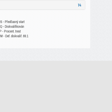
14
S - Předčasný start
Q - Diskvalifikován
 - Procent. trest
 - Def. diskvalif. 69.1