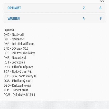
lodí
OPTIMIST
2
8
VAURIEN
4
9
Legenda
DNC - Nezávodil
DNF - Nedokončil
DNE - Def. diskvalifikace
BFD - DQ prav. 30.3
DPI - Bod. trest dle úvahy
DNS - Nestartoval
RET - Loď vzdala
RDG - Přiznání nápravy
SCP - Bodový trest 44.
UFD - Disk. podle vlajky U
OCS - Předčasný start
DSQ - Diskvalifikován
ZFP - Procent. trest
DGM - Def. diskvalif. 69.1