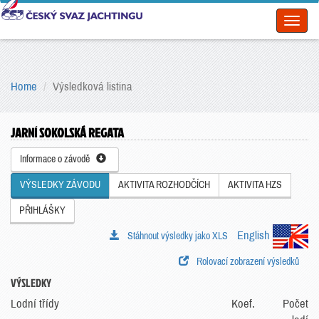
Toggl
naviga
Home
Výsledková listina
JARNÍ SOKOLSKÁ REGATA
Informace o závodě
VÝSLEDKY ZÁVODU
AKTIVITA ROZHODČÍCH
AKTIVITA HZS
PŘIHLÁŠKY
English
Stáhnout výsledky jako XLS
Rolovací zobrazení výsledků
VÝSLEDKY
Lodní třídy
Koef.
Počet