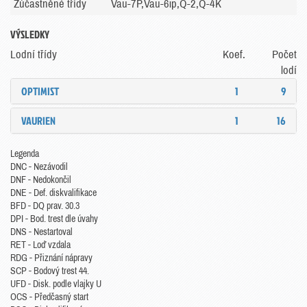
Zúčastněné třídy
Vau-7P,Vau-6ip,Q-2,Q-4K
VÝSLEDKY
Lodní třídy
Koef.
Počet
lodí
OPTIMIST
1
9
VAURIEN
1
16
Legenda
DNC - Nezávodil
DNF - Nedokončil
DNE - Def. diskvalifikace
BFD - DQ prav. 30.3
DPI - Bod. trest dle úvahy
DNS - Nestartoval
RET - Loď vzdala
RDG - Přiznání nápravy
SCP - Bodový trest 44.
UFD - Disk. podle vlajky U
OCS - Předčasný start