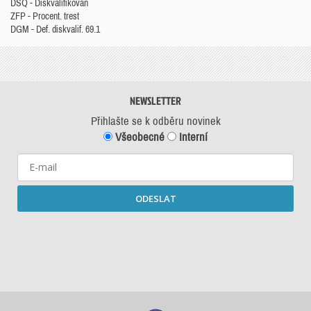
DSQ - Diskvalifikován
ZFP - Procent. trest
DGM - Def. diskvalif. 69.1
NEWSLETTER
Přihlašte se k odběru novinek
Všeobecné
Interní
ODESLAT
Starší newslettery ke stažení