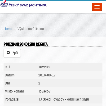
Toggl
naviga
Home
Výsledková listina
PODZIMNÍ SOKOLSKÁ REGATA
Zpět
CTl
162208
Datum
2016-09-17
Dní
2
Místo konání
Tovačov
Pořadatel
TJ Sokol Tovačov - oddíl jachtingu