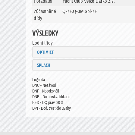
Pořadatel
Yacht Club Velké Dářko z.s.
Zúčastněné
Q-7P,Q-3M,Spl-7P
třídy
VÝSLEDKY
Lodní třídy
OPTIMIST
SPLASH
Legenda
DNC - Nezávodil
DNF - Nedokončil
DNE - Def. diskvalifikace
BFD - DQ prav. 30.3
DPI - Bod. trest dle úvahy