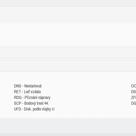
DNS - Nestartoval
OC
RET - Loď vzdala
DS
RDG - Přiznání nápravy
ZFP
SCP - Bodový trest 44.
DGM
UFD - Disk. podle vlajky U