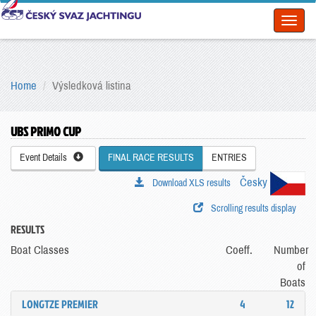
Toggl
naviga
Home
Výsledková listina
UBS PRIMO CUP
Event Details
FINAL RACE RESULTS
ENTRIES
Česky
Download XLS results
Scrolling results display
RESULTS
Boat Classes
Coeff.
Number
of
Boats
LONGTZE PREMIER
4
12