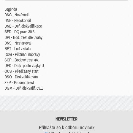
Legenda
DNC - Nezávodil
DNF - Nedokončil
DNE - Def. diskvalifikace
BFD - DQ prav. 30.3
DPI - Bod. trest dle úvahy
DNS - Nestartoval
RET - Loď vzdala
RDG - Přiznání nápravy
SCP - Bodový trest 44.
UFD - Disk. podle vlajky U
OCS - Předčasný start
DSQ - Diskvalifikován
ZFP - Procent. trest
DGM - Def. diskvalif. 69.1
NEWSLETTER
Přihlašte se k odběru novinek