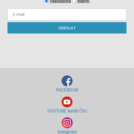
Všeobecné
Interní
ODESLAT
Starší newslettery ke stažení
FACEBOOK
YOUTUBE kanál ČSJ
Instagram