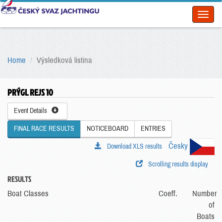
Toggl
naviga
Home
Výsledková listina
PRÝGL REJS 10
Event Details
FINAL RACE RESULTS
NOTICEBOARD
ENTRIES
Česky
Download XLS results
Scrolling results display
RESULTS
Boat Classes
Coeff.
Number
of
Boats