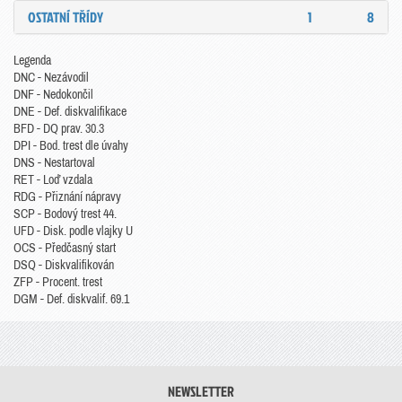
OSTATNÍ TŘÍDY
1
8
Legenda
DNC - Nezávodil
DNF - Nedokončil
DNE - Def. diskvalifikace
BFD - DQ prav. 30.3
DPI - Bod. trest dle úvahy
DNS - Nestartoval
RET - Loď vzdala
RDG - Přiznání nápravy
SCP - Bodový trest 44.
UFD - Disk. podle vlajky U
OCS - Předčasný start
DSQ - Diskvalifikován
ZFP - Procent. trest
DGM - Def. diskvalif. 69.1
NEWSLETTER