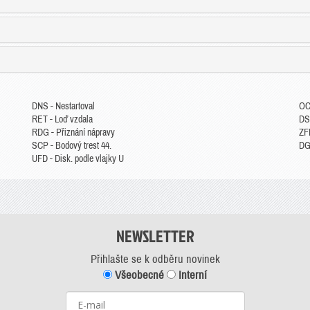
DNS - Nestartoval
OC
RET - Loď vzdala
DS
RDG - Přiznání nápravy
ZFP
SCP - Bodový trest 44.
DGM
UFD - Disk. podle vlajky U
NEWSLETTER
Přihlašte se k odběru novinek
Všeobecné
Interní