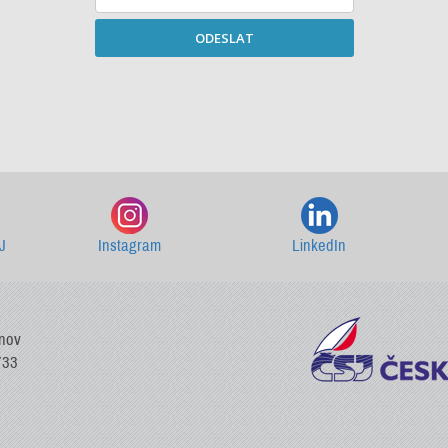
ODESLAT
Starší newslettery ke stažení
J
Instagram
LinkedIn
vnov
733