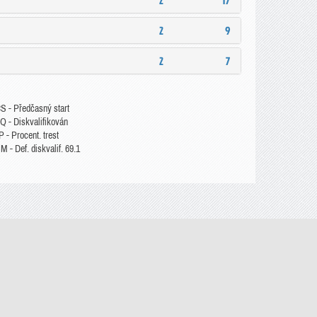
2
17
2
9
2
7
S - Předčasný start
Q - Diskvalifikován
 - Procent. trest
 - Def. diskvalif. 69.1