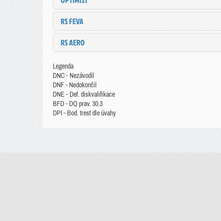
OPTIMIST
RS FEVA
RS AERO
Legenda
DNC - Nezávodil
DNF - Nedokončil
DNE - Def. diskvalifikace
BFD - DQ prav. 30.3
DPI - Bod. trest dle úvahy