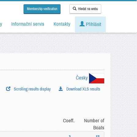
Membership verification
Hledat na webu
y
Informační servis
Kontakty
Přihlásit
Česky
Scrolling results display
Download XLS results
Coeff.
Number of
Boats