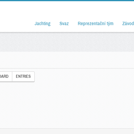
Jachting
Svaz
Reprezentační tým
Závod
OARD
ENTRIES