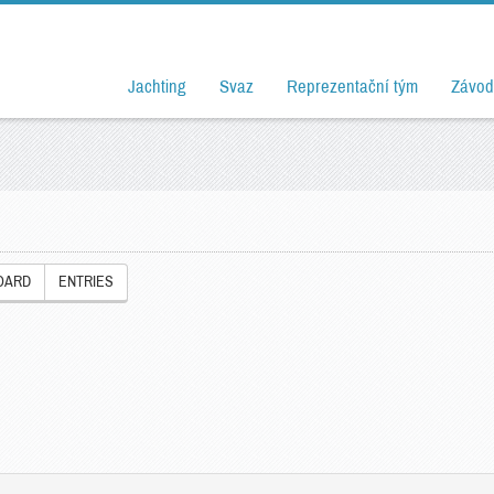
Jachting
Svaz
Reprezentační tým
Závod
OARD
ENTRIES