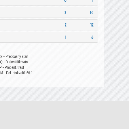
0
1
3
14
2
12
1
6
S - Předčasný start
Q - Diskvalifikován
 - Procent. trest
 - Def. diskvalif. 69.1