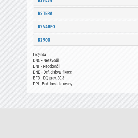
RS FEVA
RS TERA
RS VAREO
RS 500
Legenda
DNC - Nezávodil
DNF - Nedokončil
DNE - Def. diskvalifikace
BFD - DQ prav. 30.3
DPI - Bod. trest dle úvahy