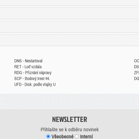
DNS - Nestartoval
OC
RET - Loď vzdala
DS
RDG - Přiznání nápravy
ZFP
SCP - Bodový trest 44.
DGM
UFD - Disk. podle vlajky U
NEWSLETTER
Přihlašte se k odběru novinek
Všeobecné
Interní