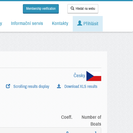
Membership verification
Hledat na webu
y
Informační servis
Kontakty
Přihlásit
Česky
Scrolling results display
Download XLS results
Coeff.
Number of
Boats