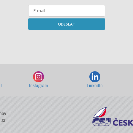
ODESLAT
Starší newslettery ke stažení
J
Instagram
LinkedIn
vnov
733