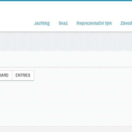
Jachting
Svaz
Reprezentační tým
Závod
OARD
ENTRIES