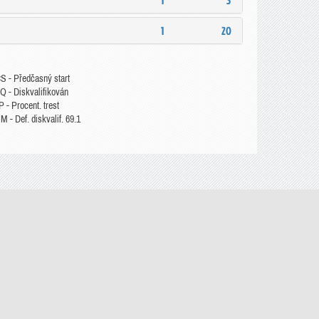
1
3
1
20
S - Předčasný start
Q - Diskvalifikován
 - Procent. trest
 - Def. diskvalif. 69.1