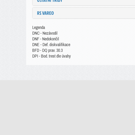
OSTATNÍ TŘÍDY
RS VAREO
Legenda
DNC - Nezávodil
DNF - Nedokončil
DNE - Def. diskvalifikace
BFD - DQ prav. 30.3
DPI - Bod. trest dle úvahy