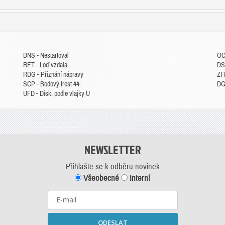
DNS - Nestartoval
OC
RET - Loď vzdala
DS
RDG - Přiznání nápravy
ZFP
SCP - Bodový trest 44.
DGM
UFD - Disk. podle vlajky U
NEWSLETTER
Přihlašte se k odběru novinek
Všeobecné
Interní
ODESLAT