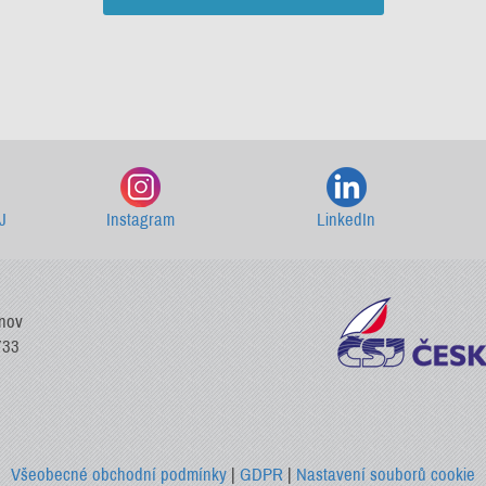
Starší newslettery ke stažení
J
Instagram
LinkedIn
vnov
733
Všeobecné obchodní podmínky
|
GDPR
|
Nastavení souborů cookie