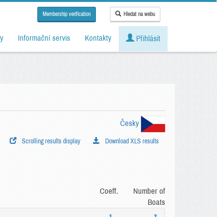
Membership verification
Hledat na webu
y
Informační servis
Kontakty
Přihlásit
Česky
Scrolling results display
Download XLS results
Coeff.
Number of
Boats