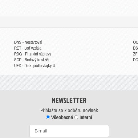
DNS - Nestartoval
OC
RET - Loď vzdala
DS
RDG - Přiznání nápravy
ZFP
SCP - Bodový trest 44.
DGM
UFD - Disk. podle vlajky U
NEWSLETTER
Přihlašte se k odběru novinek
Všeobecné
Interní