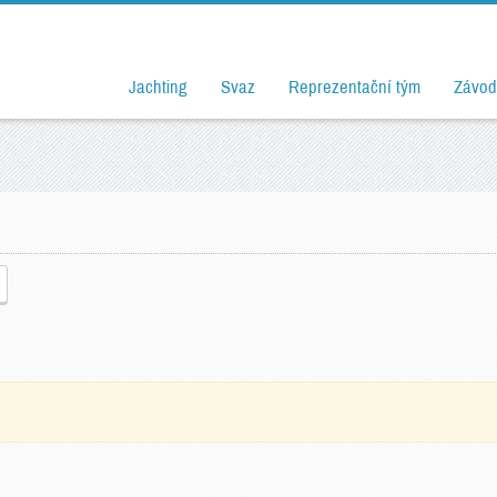
Jachting
Svaz
Reprezentační tým
Závod