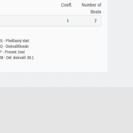
Coeff.
Number of
Boats
1
7
S - Předčasný start
Q - Diskvalifikován
 - Procent. trest
 - Def. diskvalif. 69.1