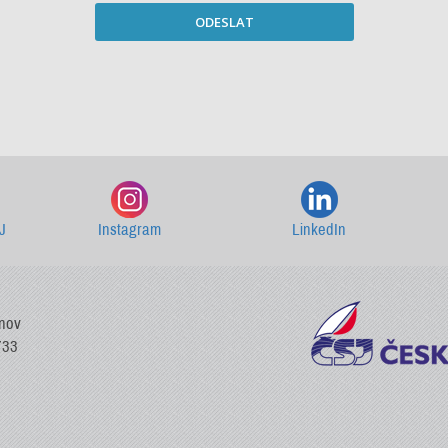
ODESLAT
Starší newslettery ke stažení
J
Instagram
LinkedIn
vnov
733