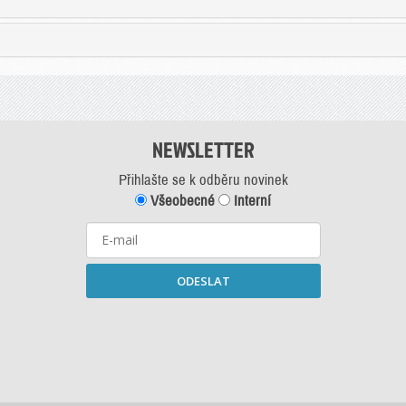
NEWSLETTER
Přihlašte se k odběru novinek
Všeobecné
Interní
ODESLAT
Starší newslettery ke stažení