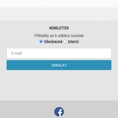
NEWSLETTER
Přihlašte se k odběru novinek
Všeobecné
Interní
ODESLAT
Starší newslettery ke stažení