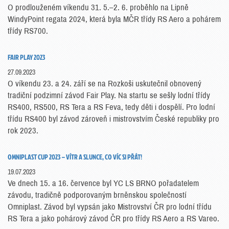
O prodlouženém víkendu 31. 5.–2. 6. proběhlo na Lipně
WindyPoint regata 2024, která byla MČR třídy RS Aero a pohárem
třídy RS700.
FAIR PLAY 2023
27.09.2023
O víkendu 23. a 24. září se na Rozkoši uskutečnil obnovený
tradiční podzimní závod Fair Play. Na startu se sešly lodní třídy
RS400, RS500, RS Tera a RS Feva, tedy děti i dospělí. Pro lodní
třídu RS400 byl závod zároveň i mistrovstvím České republiky pro
rok 2023.
OMNIPLAST CUP 2023 – VÍTR A SLUNCE, CO VÍC SI PŘÁT!
19.07.2023
Ve dnech 15. a 16. července byl YC LS BRNO pořadatelem
závodu, tradičně podporovaným brněnskou společností
Omniplast. Závod byl vypsán jako Mistrovství ČR pro lodní třídu
RS Tera a jako pohárový závod ČR pro třídy RS Aero a RS Vareo.