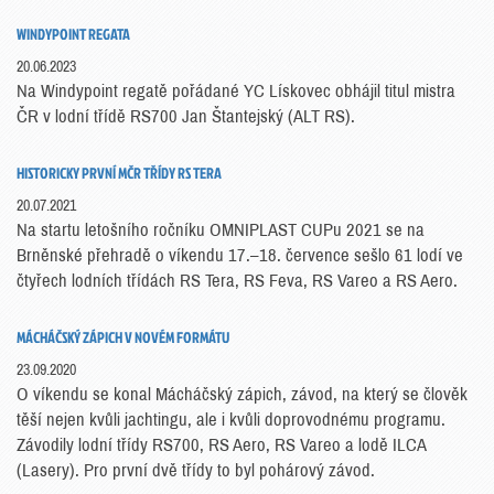
WINDYPOINT REGATA
20.06.2023
Na Windypoint regatě pořádané YC Lískovec obhájil titul mistra
ČR v lodní třídě RS700 Jan Štantejský (ALT RS).
HISTORICKY PRVNÍ MČR TŘÍDY RS TERA
20.07.2021
Na startu letošního ročníku OMNIPLAST CUPu 2021 se na
Brněnské přehradě o víkendu 17.–18. července sešlo 61 lodí ve
čtyřech lodních třídách RS Tera, RS Feva, RS Vareo a RS Aero.
MÁCHÁČSKÝ ZÁPICH V NOVÉM FORMÁTU
23.09.2020
O víkendu se konal Mácháčský zápich, závod, na který se člověk
těší nejen kvůli jachtingu, ale i kvůli doprovodnému programu.
Závodily lodní třídy RS700, RS Aero, RS Vareo a lodě ILCA
(Lasery). Pro první dvě třídy to byl pohárový závod.