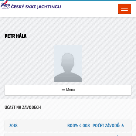
Toggl
naviga
PETR HÁLA
☰ Menu
ÚČAST NA ZÁVODECH
2018
BODY: 4 008
POČET ZÁVODŮ: 6