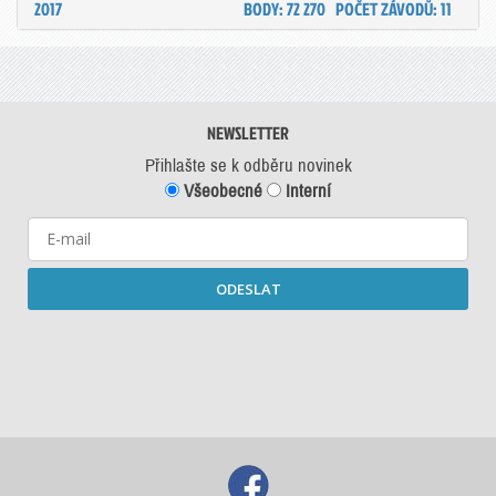
2017
BODY: 72 270
POČET ZÁVODŮ: 11
NEWSLETTER
Přihlašte se k odběru novinek
Všeobecné
Interní
ODESLAT
Starší newslettery ke stažení