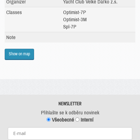
Organizer
Yacht Club Velké Dářko z.s.
Classes
Optimist-7P
Optimist-3M
Spl-7P
Note
Show on map
NEWSLETTER
Přihlašte se k odběru novinek
Všeobecné
Interní