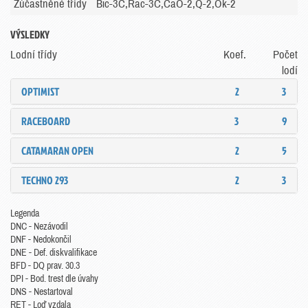
Zúčastněné třídy
Bic-3C,Rac-3C,CaO-2,Q-2,Ok-2
VÝSLEDKY
Lodní třídy
Koef.
Počet
lodí
OPTIMIST
2
3
RACEBOARD
3
9
CATAMARAN OPEN
2
5
TECHNO 293
2
3
Legenda
DNC - Nezávodil
DNF - Nedokončil
DNE - Def. diskvalifikace
BFD - DQ prav. 30.3
DPI - Bod. trest dle úvahy
DNS - Nestartoval
RET - Loď vzdala