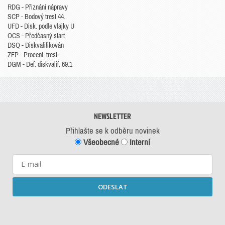
RDG - Přiznání nápravy
SCP - Bodový trest 44.
UFD - Disk. podle vlajky U
OCS - Předčasný start
DSQ - Diskvalifikován
ZFP - Procent. trest
DGM - Def. diskvalif. 69.1
NEWSLETTER
Přihlašte se k odběru novinek
Všeobecné
Interní
ODESLAT