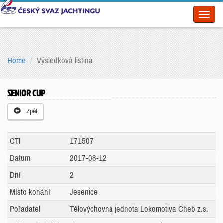
Toggl
naviga
Home
Výsledková listina
SENIOR CUP
Zpět
CTl
171507
Datum
2017-08-12
Dní
2
Místo konání
Jesenice
Pořadatel
Tělovýchovná jednota Lokomotiva Cheb z.s.