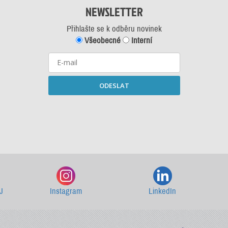
NEWSLETTER
Přihlašte se k odběru novinek
Všeobecné
Interní
ODESLAT
Starší newslettery ke stažení
J
Instagram
LinkedIn