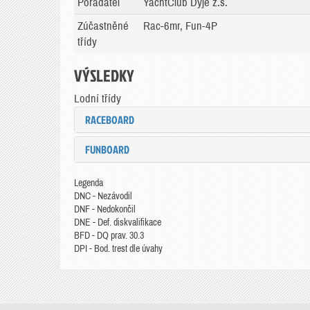
Pořadatel
YachtClub Dyje z.s.
Zúčastněné
Rac-6mr, Fun-4P
třídy
VÝSLEDKY
Lodní třídy
RACEBOARD
FUNBOARD
Legenda
DNC - Nezávodil
DNF - Nedokončil
DNE - Def. diskvalifikace
BFD - DQ prav. 30.3
DPI - Bod. trest dle úvahy