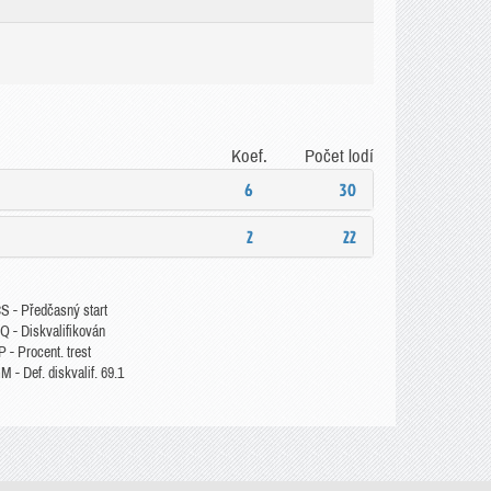
Koef.
Počet lodí
6
30
2
22
S - Předčasný start
Q - Diskvalifikován
 - Procent. trest
 - Def. diskvalif. 69.1