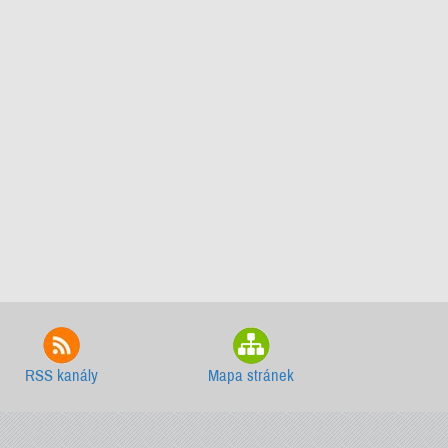
RSS kanály
Mapa stránek