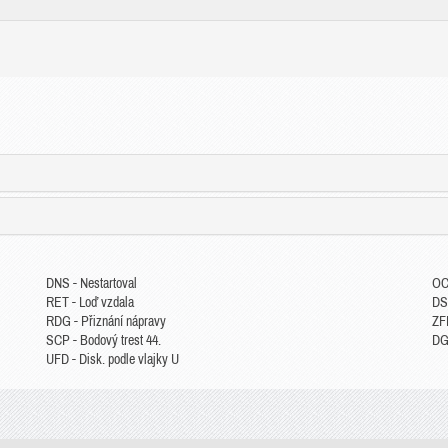
DNS - Nestartoval
OC
RET - Loď vzdala
DS
RDG - Přiznání nápravy
ZFP
SCP - Bodový trest 44.
DGM
UFD - Disk. podle vlajky U