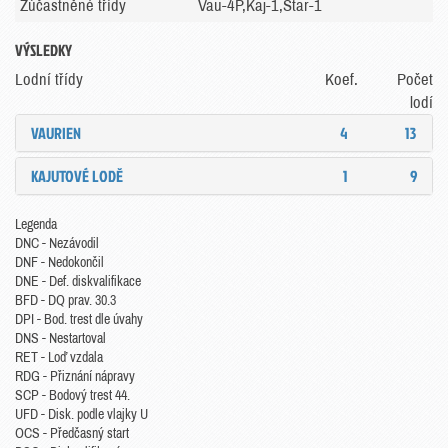
Zúčastněné třídy
Vau-4P,Kaj-1,Star-1
VÝSLEDKY
Lodní třídy
Koef.
Počet
lodí
VAURIEN
4
13
KAJUTOVÉ LODĚ
1
9
Legenda
DNC - Nezávodil
DNF - Nedokončil
DNE - Def. diskvalifikace
BFD - DQ prav. 30.3
DPI - Bod. trest dle úvahy
DNS - Nestartoval
RET - Loď vzdala
RDG - Přiznání nápravy
SCP - Bodový trest 44.
UFD - Disk. podle vlajky U
OCS - Předčasný start