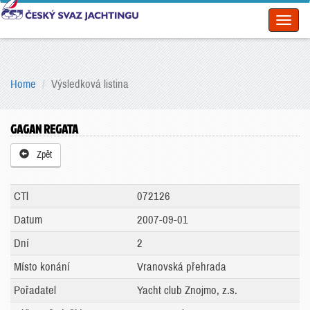
Toggl
naviga
Home
Výsledková listina
GAGAN REGATA
Zpět
CTl
072126
Datum
2007-09-01
Dní
2
Místo konání
Vranovská přehrada
Pořadatel
Yacht club Znojmo, z.s.