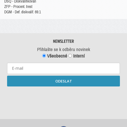
DSQ - Diskvalifikován
ZFP - Procent. trest
DGM - Def. diskvalif. 69.1
NEWSLETTER
Přihlašte se k odběru novinek
Všeobecné
Interní
ODESLAT
Starší newslettery ke stažení