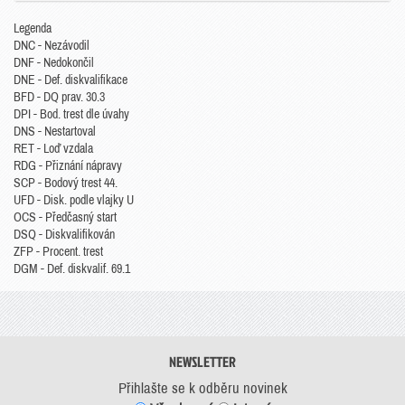
Legenda
DNC - Nezávodil
DNF - Nedokončil
DNE - Def. diskvalifikace
BFD - DQ prav. 30.3
DPI - Bod. trest dle úvahy
DNS - Nestartoval
RET - Loď vzdala
RDG - Přiznání nápravy
SCP - Bodový trest 44.
UFD - Disk. podle vlajky U
OCS - Předčasný start
DSQ - Diskvalifikován
ZFP - Procent. trest
DGM - Def. diskvalif. 69.1
NEWSLETTER
Přihlašte se k odběru novinek