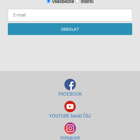
Všeobecné
Interní
ODESLAT
Starší newslettery ke stažení
FACEBOOK
YOUTUBE kanál ČSJ
Instagram