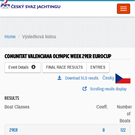
Toggl
naviga
Home
Výsledková listina
COMUNITAT VALENCIANA OLYMPIC WEEK 29ER EUROCUP
Event Details
FINAL RACE RESULTS
ENTRIES
Česky
Download XLS results
Scrolling results display
RESULTS
Boat Classes
Coeff.
Number
of
Boats
29ER
8
122