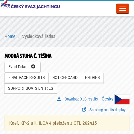
Toggl
naviga
Home
Výsledková listina
MODRÁ STUHA Č. TĚŠÍNA
Event Details
FINAL RACE RESULTS
NOTICEBOARD
ENTRIES
SUPPORT BOATS ENTRIES
Česky
Download XLS results
Scrolling results display
Koef. KP-2 u lt. ILCA 4 přeložen z CTL 262415