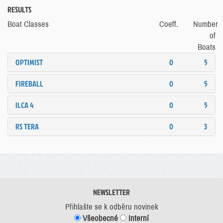
RESULTS
Boat Classes
Coeff.
Number
of
Boats
OPTIMIST
0
5
FIREBALL
0
5
ILCA 4
0
5
RS TERA
0
3
NEWSLETTER
Přihlašte se k odběru novinek
Všeobecné
Interní