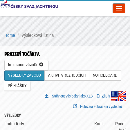
Toggl
naviga
Home
Výsledková listina
PRAŽSKÝ TOČÁK IV.
Informace o závodě
VÝSLEDKY ZÁVODU
AKTIVITA ROZHODČÍCH
NOTICEBOARD
PŘIHLÁŠKY
English
Stáhnout výsledky jako XLS
Rolovací zobrazení výsledků
VÝSLEDKY
Lodní třídy
Koef.
Počet