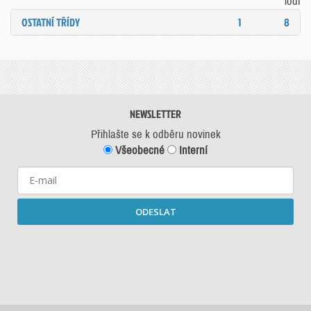
lodí
OSTATNÍ TŘÍDY
1
8
NEWSLETTER
Přihlašte se k odběru novinek
Všeobecné
Interní
ODESLAT
Starší newslettery ke stažení