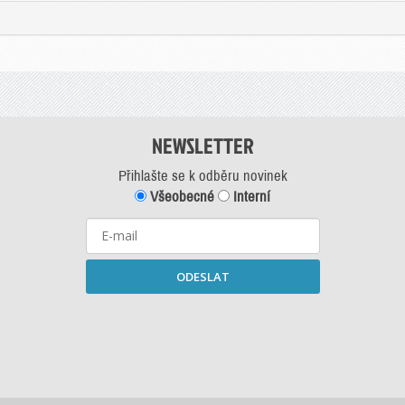
NEWSLETTER
Přihlašte se k odběru novinek
Všeobecné
Interní
ODESLAT
Starší newslettery ke stažení