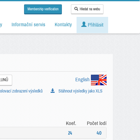
Membership verification
Hledat na webu
y
Informační servis
Kontakty
Přihlásit
English
LUNŮ
lovací zobrazení výsledků
Stáhnout výsledky jako XLS
Koef.
Počet lodí
24
40