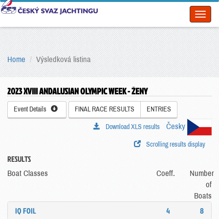
Toggl
naviga
Home
Výsledková listina
2023 XVIII ANDALUSIAN OLYMPIC WEEK - ŽENY
Event Details
FINAL RACE RESULTS
ENTRIES
Česky
Download XLS results
Scrolling results display
RESULTS
Boat Classes
Coeff.
Number
of
Boats
IQ FOIL
4
8