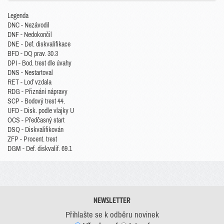
Legenda
DNC - Nezávodil
DNF - Nedokončil
DNE - Def. diskvalifikace
BFD - DQ prav. 30.3
DPI - Bod. trest dle úvahy
DNS - Nestartoval
RET - Loď vzdala
RDG - Přiznání nápravy
SCP - Bodový trest 44.
UFD - Disk. podle vlajky U
OCS - Předčasný start
DSQ - Diskvalifikován
ZFP - Procent. trest
DGM - Def. diskvalif. 69.1
NEWSLETTER
Přihlašte se k odběru novinek