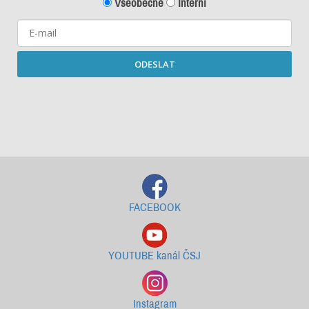
Všeobecné
Interní
ODESLAT
Starší newslettery ke stažení
FACEBOOK
YOUTUBE kanál ČSJ
Instagram