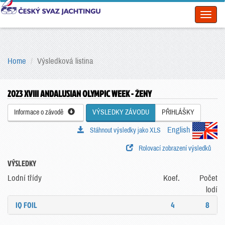
Toggl
naviga
Home
Výsledková listina
2023 XVIII ANDALUSIAN OLYMPIC WEEK - ŽENY
Informace o závodě
VÝSLEDKY ZÁVODU
PŘIHLÁŠKY
English
Stáhnout výsledky jako XLS
Rolovací zobrazení výsledků
VÝSLEDKY
Lodní třídy
Koef.
Počet
lodí
IQ FOIL
4
8