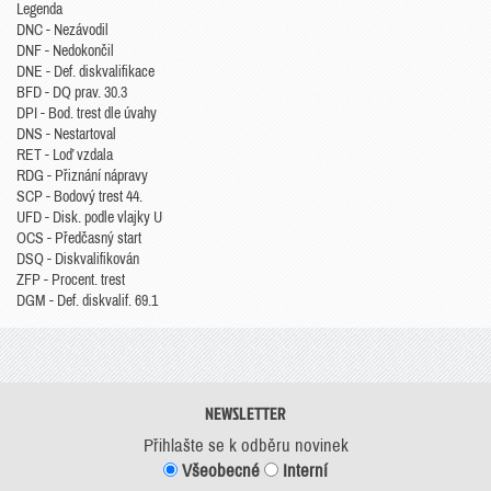
Legenda
DNC - Nezávodil
DNF - Nedokončil
DNE - Def. diskvalifikace
BFD - DQ prav. 30.3
DPI - Bod. trest dle úvahy
DNS - Nestartoval
RET - Loď vzdala
RDG - Přiznání nápravy
SCP - Bodový trest 44.
UFD - Disk. podle vlajky U
OCS - Předčasný start
DSQ - Diskvalifikován
ZFP - Procent. trest
DGM - Def. diskvalif. 69.1
NEWSLETTER
Přihlašte se k odběru novinek
Všeobecné
Interní