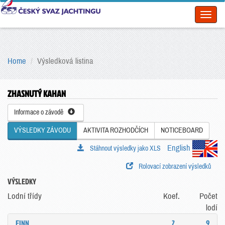
Toggl
naviga
Home
Výsledková listina
ZHASNUTÝ KAHAN
Informace o závodě
VÝSLEDKY ZÁVODU
AKTIVITA ROZHODČÍCH
NOTICEBOARD
English
Stáhnout výsledky jako XLS
Rolovací zobrazení výsledků
VÝSLEDKY
Lodní třídy
Koef.
Počet
lodí
FINN
2
9