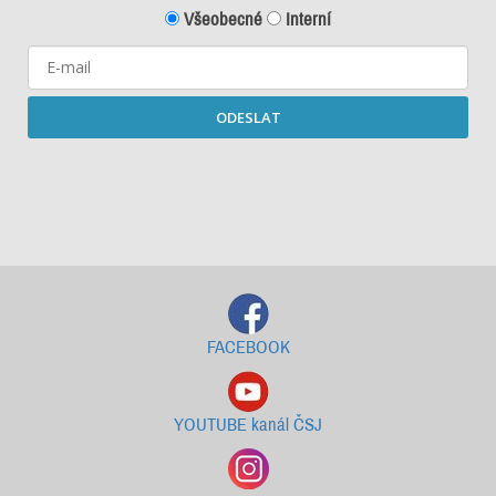
Všeobecné
Interní
ODESLAT
Starší newslettery ke stažení
FACEBOOK
YOUTUBE kanál ČSJ