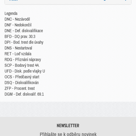
Legenda
DNC - Nezávodil
DNF - Nedokončil
DNE - Def. diskvalifikace
BFD - DQ prav. 30.3
DPI - Bod. trest dle úvahy
DNS - Nestartoval
RET - Loď vzdala
RDG - Přiznání nápravy
SCP - Bodový trest 44.
UFD - Disk. podle vlajky U
OCS - Předčasný start
DSQ - Diskvalifikován
ZFP - Procent. trest
DGM - Def. diskvalif. 69.1
NEWSLETTER
Přihlašte se k odběru novinek