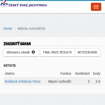
Toggl
naviga
Home
Aktivita rozhodčích
ZHASNUTÝ KAHAN
Informace o závodě
FINAL RACE RESULTS
NOTICEBOARD
AKTIVITA
Jméno
Funkce
Koeficient
body
Ručková Vrbíková Petra
Hlavní rozhodčí
2
3.0