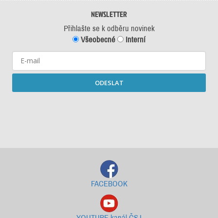
NEWSLETTER
Přihlašte se k odběru novinek
Všeobecné
Interní
ODESLAT
Starší newslettery ke stažení
FACEBOOK
YOUTUBE kanál ČSJ