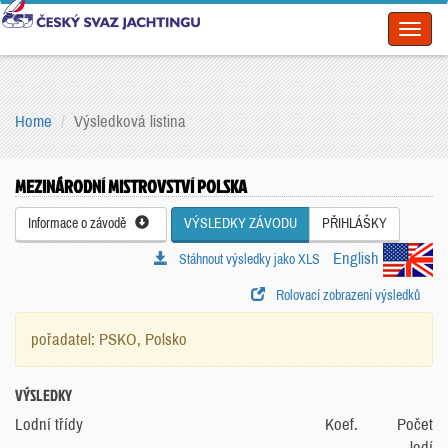
Toggl
naviga
Home
Výsledková listina
MEZINÁRODNÍ MISTROVSTVÍ POLSKA
Informace o závodě
VÝSLEDKY ZÁVODU
PŘIHLÁŠKY
English
Stáhnout výsledky jako XLS
Rolovací zobrazení výsledků
pořadatel: PSKO, Polsko
VÝSLEDKY
Lodní třídy
Koef.
Počet
lodí