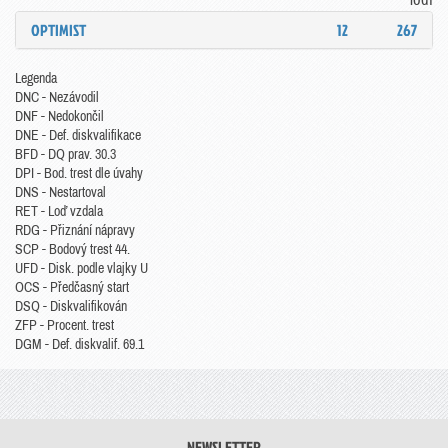
OPTIMIST
12
267
Legenda
DNC - Nezávodil
DNF - Nedokončil
DNE - Def. diskvalifikace
BFD - DQ prav. 30.3
DPI - Bod. trest dle úvahy
DNS - Nestartoval
RET - Loď vzdala
RDG - Přiznání nápravy
SCP - Bodový trest 44.
UFD - Disk. podle vlajky U
OCS - Předčasný start
DSQ - Diskvalifikován
ZFP - Procent. trest
DGM - Def. diskvalif. 69.1
NEWSLETTER