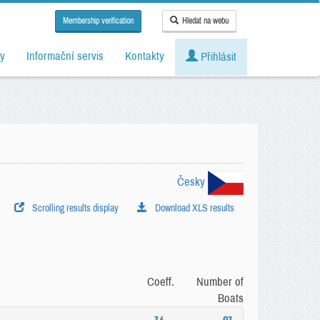
Membership verification
Hledat na webu
y
Informační servis
Kontakty
Přihlásit
Česky
Scrolling results display
Download XLS results
Coeff.
Number of
Boats