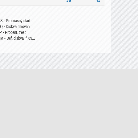
36
92
S - Předčasný start
Q - Diskvalifikován
 - Procent. trest
 - Def. diskvalif. 69.1