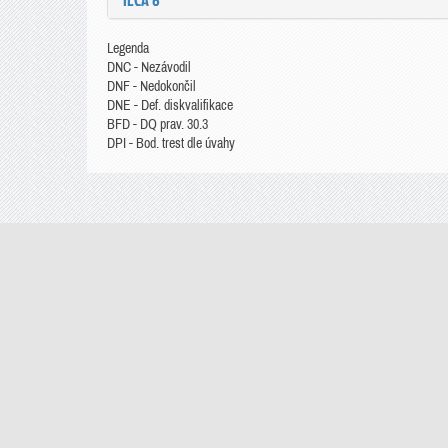
ILCA 6
Legenda
DNC - Nezávodil
DNF - Nedokončil
DNE - Def. diskvalifikace
BFD - DQ prav. 30.3
DPI - Bod. trest dle úvahy