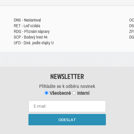
DNS - Nestartoval
OC
RET - Loď vzdala
DS
RDG - Přiznání nápravy
ZFP
SCP - Bodový trest 44.
DGM
UFD - Disk. podle vlajky U
NEWSLETTER
Přihlašte se k odběru novinek
Všeobecné
Interní
ODESLAT