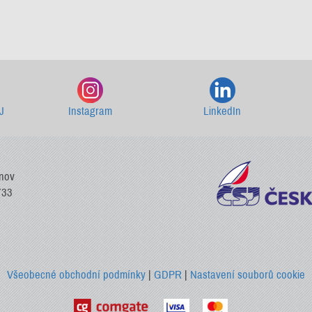
Starší newslettery ke stažení
J
Instagram
LinkedIn
vnov
733
Všeobecné obchodní podmínky
|
GDPR
|
Nastavení souborů cookie