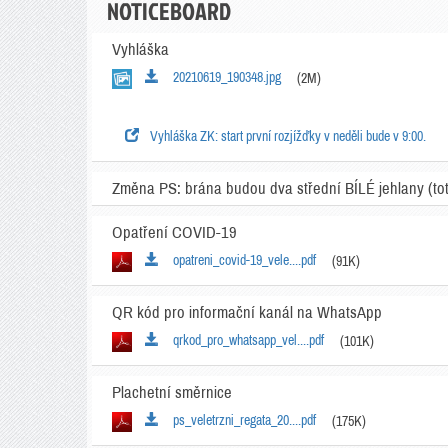
NOTICEBOARD
Vyhláška
20210619_190348.jpg
(2M)
Vyhláška ZK: start první rozjížďky v neděli bude v 9:00.
Změna PS: brána budou dva střední BÍLÉ jehlany (to
Opatření COVID-19
opatreni_covid-19_vele....pdf
(91K)
QR kód pro informační kanál na WhatsApp
qrkod_pro_whatsapp_vel....pdf
(101K)
Plachetní směrnice
ps_veletrzni_regata_20....pdf
(175K)