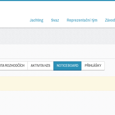
Jachting
Svaz
Reprezentační tým
Závod
ITA ROZHODČÍCH
AKTIVITA HZS
NOTICEBOARD
PŘIHLÁŠKY