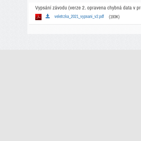
Vypsání závodu (verze 2. opravena chybná data v p
veletrzka_2021_vypsani_v2.pdf
(193K)