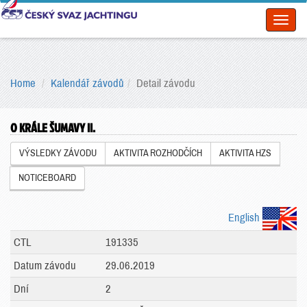
Toggl
naviga
Home
Kalendář závodů
Detail závodu
O KRÁLE ŠUMAVY II.
VÝSLEDKY ZÁVODU
AKTIVITA ROZHODČÍCH
AKTIVITA HZS
NOTICEBOARD
English
CTL
191335
Datum závodu
29.06.2019
Dní
2