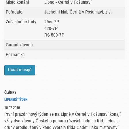
Místo konání
Lipno - Černá v Pošumaví
Pořadatel
Jachetní klub Černá v Pošumaví, z.s.
Zúčastněné třídy
29er-7P
420-7P
RS 500-7P
Garant závodu
Poznámka
Ukázat na mapě
ČLÁNKY
LIPENSKÝ TÝDEN
10.07.2019
První prázdninový týden se na Lipně v Černé v Pošumaví konají
vždy dva závody Českého poháru různých lodních tříd. Letos si
druhý prodloužený víkend vybrala třída Cadet i jako mistrovství