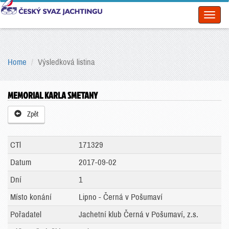
Toggl
naviga
Home
Výsledková listina
MEMORIAL KARLA SMETANY
Zpět
CTl
171329
Datum
2017-09-02
Dní
1
Místo konání
Lipno - Černá v Pošumaví
Pořadatel
Jachetní klub Černá v Pošumaví, z.s.