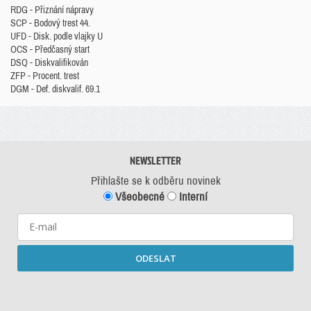
RDG - Přiznání nápravy
SCP - Bodový trest 44.
UFD - Disk. podle vlajky U
OCS - Předčasný start
DSQ - Diskvalifikován
ZFP - Procent. trest
DGM - Def. diskvalif. 69.1
NEWSLETTER
Přihlašte se k odběru novinek
Všeobecné
Interní
ODESLAT