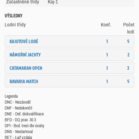
Zúčastněné třídy
Kaj-1
VÝSLEDKY
Lodní třídy
Koef.
Počet
lodí
KAJUTOVÉ LODĚ
1
5
NÁMOŘNÍ JACHTY
1
2
CATAMARAN OPEN
1
3
BAVARIA MATCH
1
5
Legenda
DNC - Nezávodil
DNF - Nedokončil
DNE - Def. diskvalifikace
BFD - DQ prav. 30.3
DPI - Bod. trest dle úvahy
DNS - Nestartoval
RET - Loď vzdala