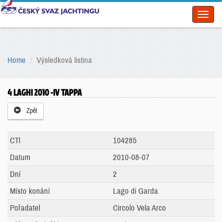
Toggl
naviga
Home
Výsledková listina
4 LAGHI 2010 -IV TAPPA
Zpět
CTl
104285
Datum
2010-08-07
Dní
2
Místo konání
Lago di Garda
Pořadatel
Circolo Vela Arco