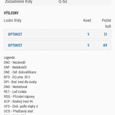
Zúčastněné třídy
Q-5iz
VÝSLEDKY
Lodní třídy
Koef.
Počet
lodí
OPTIMIST
5
31
OPTIMIST
5
89
Legenda
DNC - Nezávodil
DNF - Nedokončil
DNE - Def. diskvalifikace
BFD - DQ prav. 30.3
DPI - Bod. trest dle úvahy
DNS - Nestartoval
RET - Loď vzdala
RDG - Přiznání nápravy
SCP - Bodový trest 44.
UFD - Disk. podle vlajky U
OCS - Předčasný start