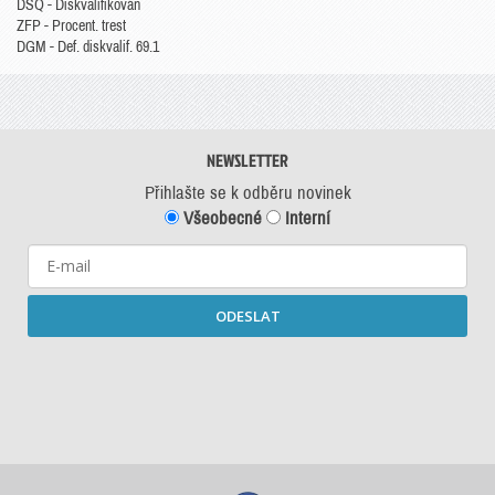
DSQ - Diskvalifikován
ZFP - Procent. trest
DGM - Def. diskvalif. 69.1
NEWSLETTER
Přihlašte se k odběru novinek
Všeobecné
Interní
ODESLAT
Starší newslettery ke stažení