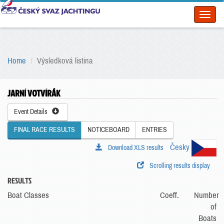
Toggl
naviga
Home
Výsledková listina
JARNÍ VOTVÍRÁK
Event Details
FINAL RACE RESULTS
NOTICEBOARD
ENTRIES
Česky
Download XLS results
Scrolling results display
RESULTS
Boat Classes
Coeff.
Number
of
Boats