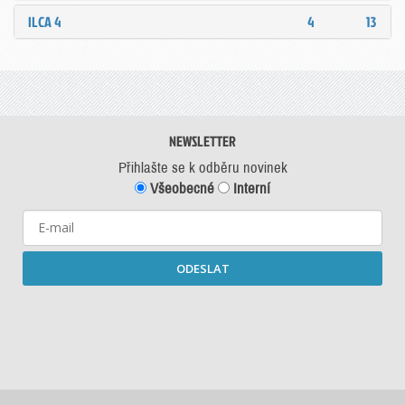
ILCA 4
4
13
NEWSLETTER
Přihlašte se k odběru novinek
Všeobecné
Interní
ODESLAT
Starší newslettery ke stažení