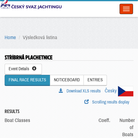
Toggl
naviga
Home
Výsledková listina
STŘÍBRNÁ PLACHETNICE
Event Details
FINAL RACE RESULTS
NOTICEBOARD
ENTRIES
Česky
Download XLS results
Scrolling results display
RESULTS
Boat Classes
Coeff.
Number
of
Boats