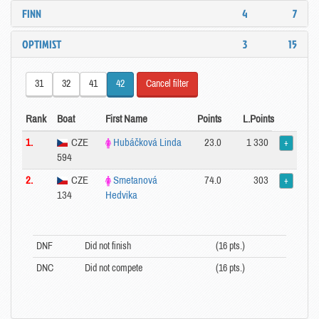
FINN
4
7
OPTIMIST
3
15
31
32
41
42
Cancel filter
Rank
Boat
First Name
Points
L.Points
1.
CZE
Hubáčková Linda
23.0
1 330
+
594
2.
CZE
Smetanová
74.0
303
+
134
Hedvika
DNF
Did not finish
(16 pts.)
DNC
Did not compete
(16 pts.)