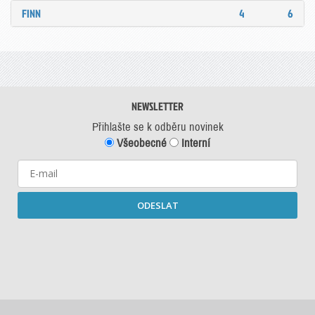
FINN
4
6
NEWSLETTER
Přihlašte se k odběru novinek
Všeobecné
Interní
ODESLAT
Starší newslettery ke stažení