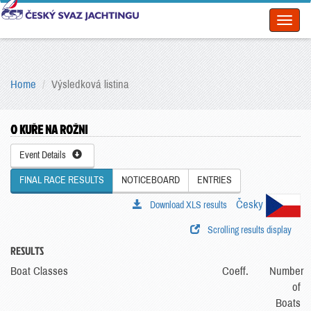
Toggl
naviga
Home
Výsledková listina
O KUŘE NA ROŽNI
Event Details
FINAL RACE RESULTS
NOTICEBOARD
ENTRIES
Česky
Download XLS results
Scrolling results display
RESULTS
Boat Classes
Coeff.
Number
of
Boats