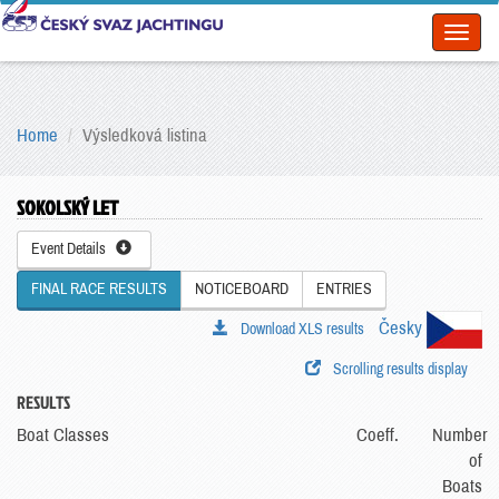
Toggl
naviga
Home
Výsledková listina
SOKOLSKÝ LET
Event Details
FINAL RACE RESULTS
NOTICEBOARD
ENTRIES
Česky
Download XLS results
Scrolling results display
RESULTS
Boat Classes
Coeff.
Number
of
Boats