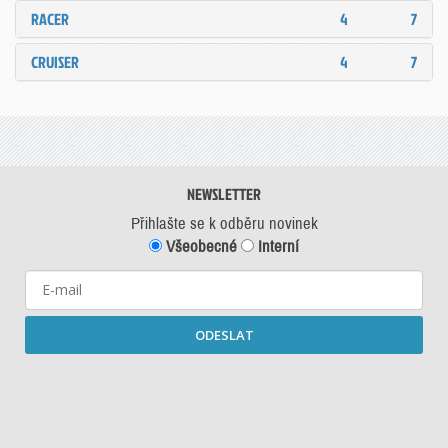
RACER
4
7
CRUISER
4
7
NEWSLETTER
Přihlašte se k odběru novinek
Všeobecné
Interní
ODESLAT
Starší newslettery ke stažení