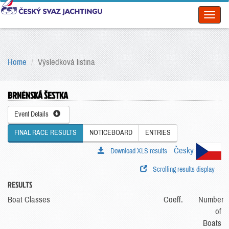
Toggl
naviga
Home
Výsledková listina
BRNĚNSKÁ ŠESTKA
Event Details
FINAL RACE RESULTS
NOTICEBOARD
ENTRIES
Česky
Download XLS results
Scrolling results display
RESULTS
Boat Classes
Coeff.
Number
of
Boats