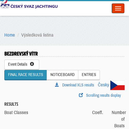
Toggl
naviga
Home
Výsledková listina
BEZDREVSKÝ VÍTR
Event Details
FINAL RACE RESULTS
NOTICEBOARD
ENTRIES
Česky
Download XLS results
Scrolling results display
RESULTS
Boat Classes
Coeff.
Number
of
Boats