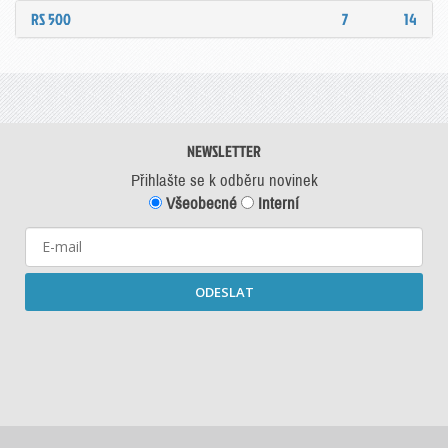
RS 500
7
14
NEWSLETTER
Přihlašte se k odběru novinek
Všeobecné
Interní
ODESLAT
Starší newslettery ke stažení