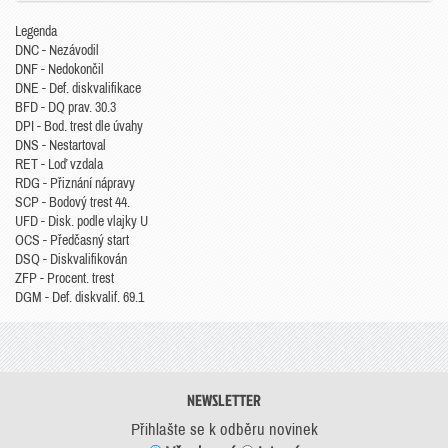
Legenda
DNC - Nezávodil
DNF - Nedokončil
DNE - Def. diskvalifikace
BFD - DQ prav. 30.3
DPI - Bod. trest dle úvahy
DNS - Nestartoval
RET - Loď vzdala
RDG - Přiznání nápravy
SCP - Bodový trest 44.
UFD - Disk. podle vlajky U
OCS - Předčasný start
DSQ - Diskvalifikován
ZFP - Procent. trest
DGM - Def. diskvalif. 69.1
NEWSLETTER
Přihlašte se k odběru novinek