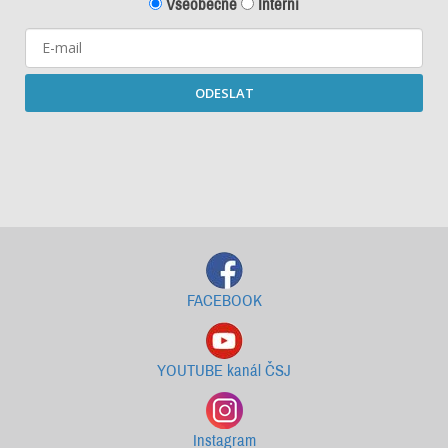
Všeobecné
Interní
ODESLAT
Starší newslettery ke stažení
FACEBOOK
YOUTUBE kanál ČSJ
Instagram