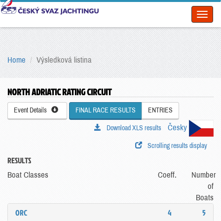
Toggl
naviga
Home
Výsledková listina
NORTH ADRIATIC RATING CIRCUIT
Event Details
FINAL RACE RESULTS
ENTRIES
Česky
Download XLS results
Scrolling results display
RESULTS
Boat Classes
Coeff.
Number
of
Boats
ORC
4
5