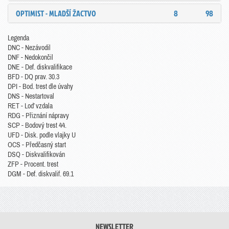
OPTIMIST - MLADŠÍ ŽACTVO
8
98
Legenda
DNC - Nezávodil
DNF - Nedokončil
DNE - Def. diskvalifikace
BFD - DQ prav. 30.3
DPI - Bod. trest dle úvahy
DNS - Nestartoval
RET - Loď vzdala
RDG - Přiznání nápravy
SCP - Bodový trest 44.
UFD - Disk. podle vlajky U
OCS - Předčasný start
DSQ - Diskvalifikován
ZFP - Procent. trest
DGM - Def. diskvalif. 69.1
NEWSLETTER