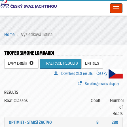
Toggl
naviga
Home
Výsledková listina
TROFEO SIMONE LOMBARDI
Event Details
FINAL RACE RESULTS
ENTRIES
Česky
Download XLS results
Scrolling results display
RESULTS
Boat Classes
Coeff.
Number
of
Boats
OPTIMIST - STARŠÍ ŽACTVO
8
280