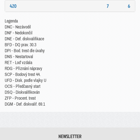
420
7
6
Legenda
DNC - Nezávodil
DNF - Nedokončil
DNE - Def. diskvalifikace
BFD - DQ prav. 30.3
DPI - Bod. trest dle úvahy
DNS - Nestartoval
RET - Loď vzdala
RDG - Přiznání nápravy
SCP - Bodový trest 44.
UFD - Disk. podle vlajky U
OCS - Předčasný start
DSQ - Diskvalifikován
ZFP - Procent. trest
DGM - Def. diskvalif. 69.1
NEWSLETTER