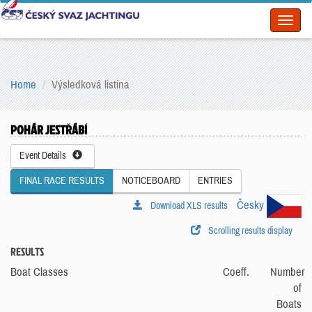
Toggl
naviga
Home
Výsledková listina
POHÁR JESTŘÁBÍ
Event Details
FINAL RACE RESULTS
NOTICEBOARD
ENTRIES
Česky
Download XLS results
Scrolling results display
RESULTS
Boat Classes
Coeff.
Number
of
Boats