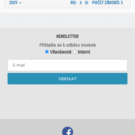
2025
RO: J: U:
POČET ZÁVODŮ: 3
NEWSLETTER
Přihlašte se k odběru novinek
Všeobecné
Interní
ODESLAT
Starší newslettery ke stažení