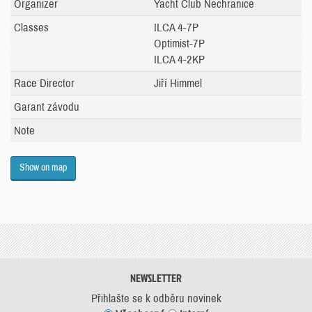
Organizer
Yacht Club Nechranice
Classes
ILCA 4-7P
Optimist-7P
ILCA 4-2KP
Race Director
Jiří Himmel
Garant závodu
Note
Show on map
NEWSLETTER
Přihlašte se k odběru novinek