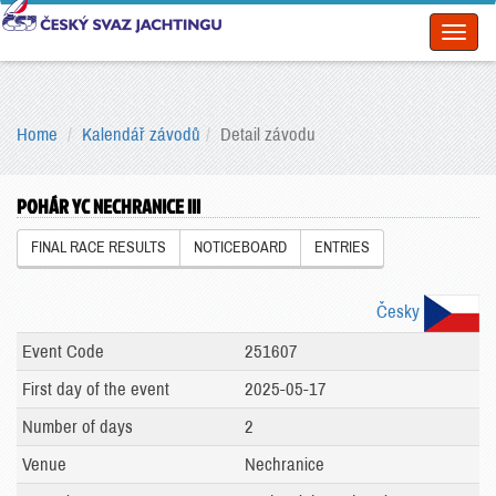
Toggl
naviga
Home
Kalendář závodů
Detail závodu
POHÁR YC NECHRANICE III
FINAL RACE RESULTS
NOTICEBOARD
ENTRIES
Česky
Event Code
251607
First day of the event
2025-05-17
Number of days
2
Venue
Nechranice