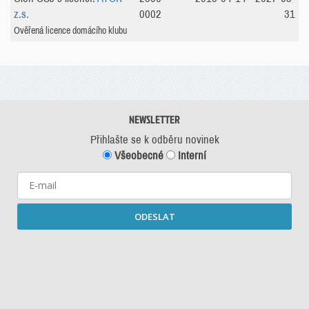
z.s.
0002
31
Ověřená licence domácího klubu
NEWSLETTER
Přihlašte se k odběru novinek
Všeobecné
Interní
ODESLAT
Starší newslettery ke stažení