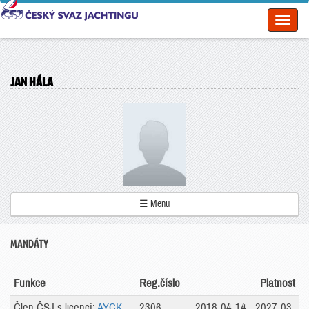
Toggl
naviga
JAN HÁLA
☰ Menu
MANDÁTY
Funkce
Reg.číslo
Platnost
Člen ČSJ s licencí:
AYCK
2306-
2018-04-14 - 2027-03-